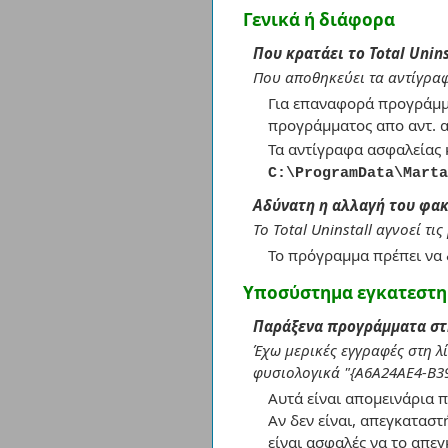
Γενικά ή διάφορα
Που κρατάει το Total Uni
Που αποθηκεύει τα αντίγραφ
Για επαναφορά προγράμμ
προγράμματος απο αντ. α
Τα αντίγραφα ασφαλείας 
C:\ProgramData\Marta
Αδύνατη η αλλαγή του φα
Το Total Uninstall αγνοεί τ
Το πρόγραμμα πρέπει να 
Υποσύστημα εγκατεστ
Παράξενα προγράμματα στ
Έχω μερικές εγγραφές στη λ
φυσιολογικά "{A6A24AE4-B39
Αυτά είναι απομεινάρια π
Αν δεν είναι, απεγκαταστ
είναι ασφαλές να το απεγ