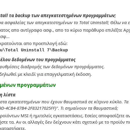
nstall τα backup των απεγκατεστημένων προγραμμάτων;
α ασφαλείας των απεγκατεστημένων το Total Uninstall; Θέλω ν
ατος απο αντίγραφο ασφ., απο το κύριο παράθυρο επιλέξτε Αρ
σφ...
κρατούνται απο προεπιλογή εδώ:
u\Total Uninstall 7\Backup
κέλου δεδομένων του προγράμματος
ις ρυθμίσεις διαδρομής των δεδομένων προγράμματος.
δηλωθεί με κλειδί για επαγγελματική έκδοση.
ημένων προγραμμάτων
η λίστα
ίστα εγκατεστημένων που έχουν θαυμαστικά σε κίτρινο κύκλο. Τα 
D-4CB4-87B4-2F83217025FF}". Τι σημαίνουν τα θαυμαστικά;
ροϊόντων MSI ή ημιτελείς εγκαταστάσεις. Εσείες αποφασίζετε αν 
ήστε τα. Αν οι αλλαγές δεν δείχνουν κάτι σχετικό με το προϊόν 
καταστήσετε.