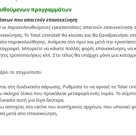
υθούμενων προγραμμάτων
άσεων που απαιτούν επανεκκίνηση
ου οι παρακολουθούμενες εγκαταστάσεις απαιτούν επανεκκίνηση σ
κκίνηση. Το Total Uninstall θα κλείσει και θα ξαναξεκινήσει στ
σία παρακολούθησης. Ανάμεσα στο πριν και μετά την εγκατάστα
ταγραφεί. Μπορείτε να κάνετε πολλές φορές επανεκκίνηση, να 
ητες τροποποιήσεις κλπ. Στο τέλος θα υπάρχει μόνο μια καταγρ
πάρει το στιγμιότυπο.
ται στη διαδικασία σάρωσης. Ρυθμίστε το να αγνοεί το Total Unin
ν σκληρό δίσκο που προκάλεσε μεταφορά ενός τομέα. Το σύμπτ
ικασία αυτή για λίγα δεύτερα.
όγω αστοχίας στο cache του συστήματος αρχείων, που υπονοεί
ση μετά απο επανεκκίνηση.