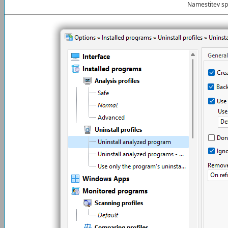
Namestitev s