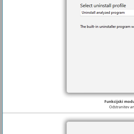
Funkcijski mod
Odstranitev a